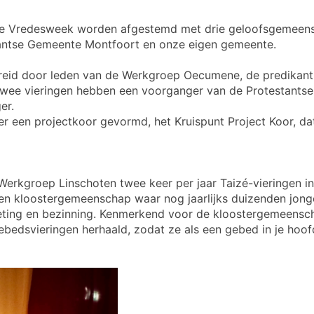
de Vredesweek worden afgestemd met drie geloofsgemeens
tantse Gemeente Montfoort en onze eigen gemeente.
eid door leden van de Werkgroep Oecumene, de predikant 
 Twee vieringen hebben een voorganger van de Protestant
er.
 er een projectkoor gevormd, het Kruispunt Project Koor, d
erkgroep Linschoten twee keer per jaar Taizé-vieringen in 
 een kloostergemeenschap waar nog jaarlijks duizenden jong
ing en bezinning. Kenmerkend voor de kloostergemeenscha
ebedsvieringen herhaald, zodat ze als een gebed in je hoof