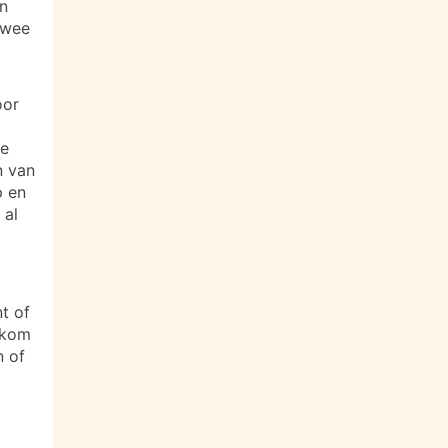
an
twee
oor
ee
n van
p en
 al
t of
lkom
n of