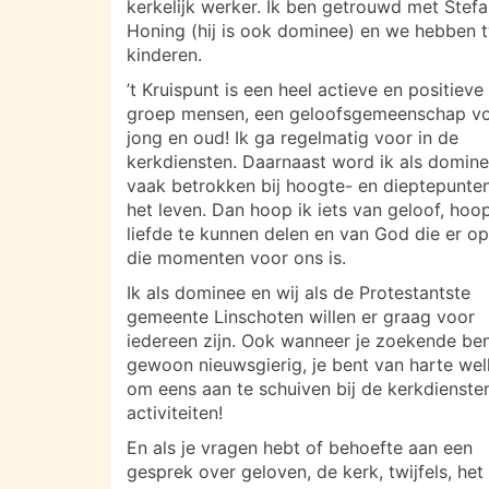
kerkelijk werker. Ik ben getrouwd met Stef
Honing (hij is ook dominee) en we hebben 
kinderen.
’t Kruispunt is een heel actieve en positieve
groep mensen, een geloofsgemeenschap v
jong en oud! Ik ga regelmatig voor in de
kerkdiensten. Daarnaast word ik als domin
vaak betrokken bij hoogte- en dieptepunte
het leven. Dan hoop ik iets van geloof, hoo
liefde te kunnen delen en van God die er op
die momenten voor ons is.
Ik als dominee en wij als de Protestantste
gemeente Linschoten willen er graag voor
iedereen zijn. Ook wanneer je zoekende ben
gewoon nieuwsgierig, je bent van harte we
om eens aan te schuiven bij de kerkdienste
activiteiten!
En als je vragen hebt of behoefte aan een
gesprek over geloven, de kerk, twijfels, het