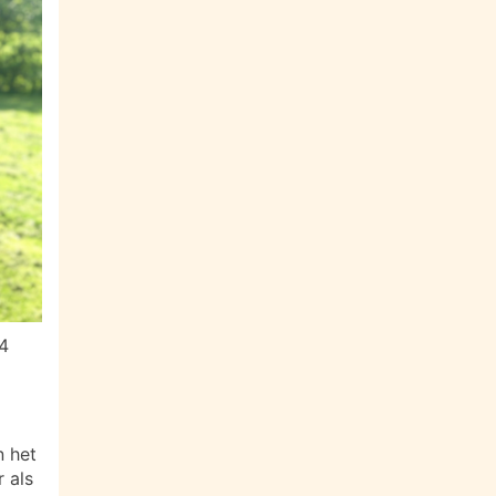
14
n het
 als