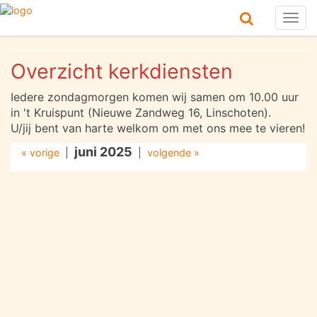
Togg
navig
Overzicht kerkdiensten
Iedere zondagmorgen komen wij samen om 10.00 uur
in 't Kruispunt (Nieuwe Zandweg 16, Linschoten).
U/jij bent van harte welkom om met ons mee te vieren!
juni 2025
« vorige
|
|
volgende »