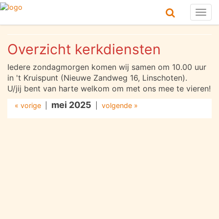
Togg
navig
Overzicht kerkdiensten
Iedere zondagmorgen komen wij samen om 10.00 uur
in 't Kruispunt (Nieuwe Zandweg 16, Linschoten).
U/jij bent van harte welkom om met ons mee te vieren!
mei 2025
« vorige
|
|
volgende »