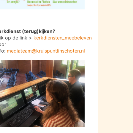
erkdienst (terug)kijken?
lik op de link >
kerkdiensten_meebeleven
oor
nfo:
mediateam@kruispuntlinschoten.nl