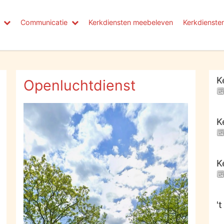
Communicatie
Kerkdiensten meebeleven
Kerkdienste
K
Openluchtdienst
K
K
'