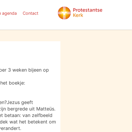
n agenda
Contact
per 3 weken bijeen op
het boekje:
ven?Jezus geeft
ijn bergrede uit Matteüs.
t betaan: van zelfbeeld
ntdek wat het betekent om
verandert.