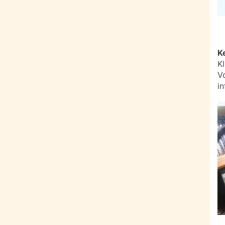
K
K
V
i