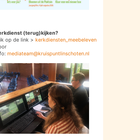
erkdienst (terug)kijken?
lik op de link >
kerkdiensten_meebeleven
oor
nfo:
mediateam@kruispuntlinschoten.nl