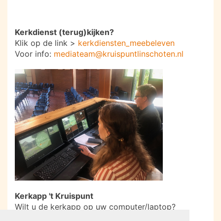
Kerkdienst (terug)kijken?
Klik op de link >
kerkdiensten_meebeleven
Voor info:
mediateam@kruispuntlinschoten.nl
Kerkapp 't Kruispunt
Wilt u de kerkapp op uw computer/laptop?
Druk op onderstaande
button.